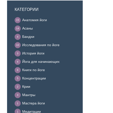
КАТЕГОРИИ
Анатомия йоги
15
Асаны
14
Бандхи
4
Исследования по йоге
10
История йоги
3
Йога для начинающих
4
Книги по йоге
6
Концентрации
5
Крии
2
Мантры
3
Мастера йоги
1
Медитации
1