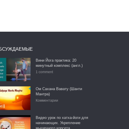
БСУЖДАЕМЫЕ
Вини Йога практика: 20
минутный комплекс (англ.)
1 comment
Ом Сахана Вавату (Шанти
Мантра)
Комментарии
Видео урок по хатха-йоги для
начинающих. Укрепление
мышечного корсета