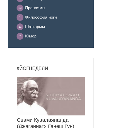
Пранаямы
13
Философия йоги
1
Шаткармы
11
Юмор
7
#ЙОГНЕДЕЛИ
Свами Кувалаянанда
(Джаганнатх Ганеш Гун)