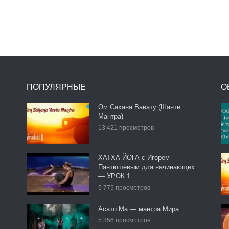
ПОПУЛЯРНЫЕ
О
Ом Сахана Вавату (Шанти
Мантра)
13 421 просмотров
ХАТХА ЙОГА с Игорем
Пантюшевым для начинающих
— УРОК 1
5 775 просмотров
Асато Ма — мантра Мира
5 356 просмотров