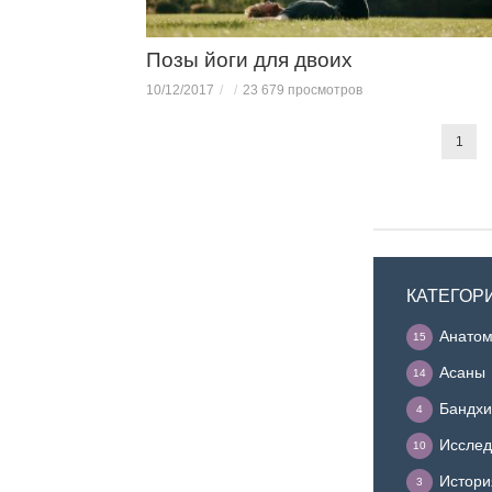
Позы йоги для двоих
10/12/2017
23 679 просмотров
1
КАТЕГОР
Анатом
15
Асаны
14
Бандхи
4
Исслед
10
Истори
3