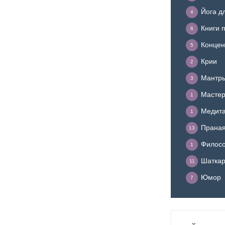
Йога д
4
Книги 
6
Концен
5
Крии
2
Мантр
3
Мастер
1
Медит
1
Прана
13
Филосо
1
Шатка
11
Юмор
7