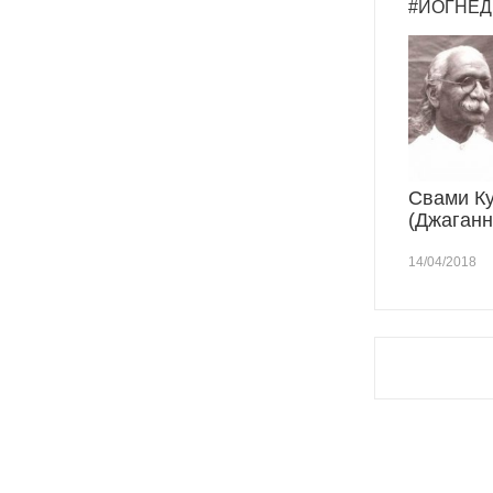
#ЙОГНЕД
Свами К
(Джаганн
14/04/2018