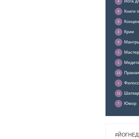
Йога д
4
Книги 
6
Концен
5
Крии
2
Мантр
3
Мастер
1
Медит
1
Прана
13
Филосо
1
Шатка
11
Юмор
7
#ЙОГНЕД