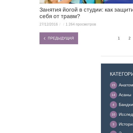
Занятия йогой в студии: как защит
себя от травм?
27/12/2016
1 264 просмотров
ПРЕДЫДУЩАЯ
1
2
КАТЕГОР
Анатом
15
Асаны
14
Бандхи
4
Исслед
10
Истори
3