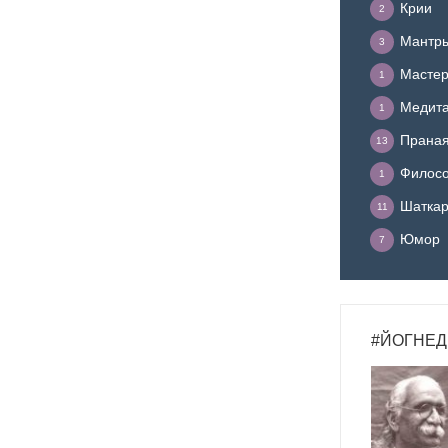
Крии
2
Мантр
3
Мастер
1
Медит
1
Прана
13
Филосо
1
Шатка
11
Юмор
7
#ЙОГНЕД