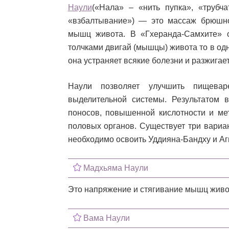
Наули
(«Нала» – «нить пупка», «трубч
«взбалтывание») — это массаж брюшно
мышц живота. В «Гхеранда-Самхите» 
толчками двигай (мышцы) живота то в одну
она устраняет всякие болезни и разжигае
Наули позволяет улучшить пищевар
выделительной системы. Результатом 
поносов, повышенной кислотности и ме
половых органов. Существует три вариа
необходимо освоить Уддияна-Бандху и Аг
Мадхьяма Наули
Это напряжение и стягивание мышц живо
Вама Наули