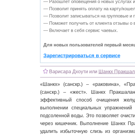
— Разошлет оповещения о новых услугах и
— Позволит принять оплату на карту/кошел
— Позволит записываться на групповые и 
— Поможет получить от клиента отзывы о в
— Включает в себя сервис чаевых.
Для новых пользователей первый месяц
Зарегистрироваться в сервисе
Варисара Дхоути или
Шанкх Пракшал
«Шанкх» (санскр.) – «раковина», «Пр
(санскр.) – «жест». Шанкх Пракшал
эффективный способ очищения желуд
выполнении специальных упражнений 
подсоленной воды. Это позволяет очист
через кишечник. Выполнение Шанкх Пра
удалить избыточную слизь из организма