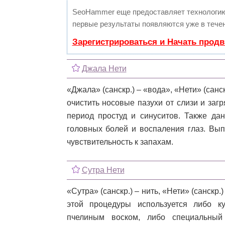
SeoHammer еще предоставляет технологи
первые результаты появляются уже в течен
Зарегистрироваться и Начать прод
Джала Нети
«Джала» (санскр.) – «вода», «Нети» (санс
очистить носовые пазухи от слизи и за
период простуд и синуситов. Также да
головных болей и воспаления глаз. Вы
чувствительность к запахам.
Сутра Нети
«Сутра» (санскр.) – нить, «Нети» (санскр.
этой процедуры используется либо к
пчелиным воском, либо специальный