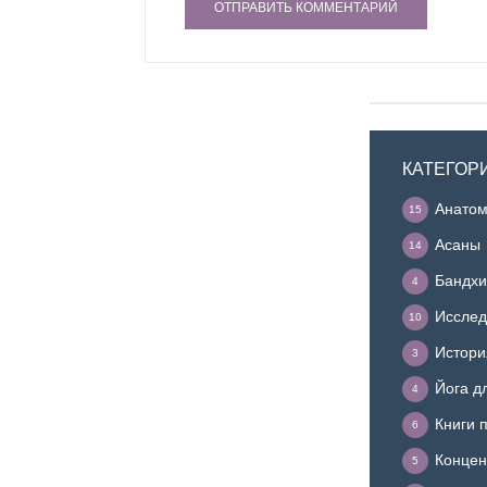
КАТЕГОР
Анатом
15
Асаны
14
Бандхи
4
Исслед
10
Истори
3
Йога д
4
Книги 
6
Концен
5