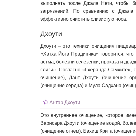
выполнять после Джала Нети, чтобы б
загрязнений. По сравнению с Джала
эффективно очистить слизистую носа.
Дхоути
Дхоути – это техники очищения пищевар
«Хатха Йога Прадипика» говорится, что
астма, болезни селезенки, проказа и два
слизи». Согласно «Гхеранда-Самхите», с
очищение), Дант Дхоути (очищение ор
(очищение сердца) и Мула Садхана (очищ
Антар Дхоути
Это внутреннее очищение, которое имее
Варисара Дхоути (очищение водой, более
(очищение огнем), Бахиш Крита (очищение