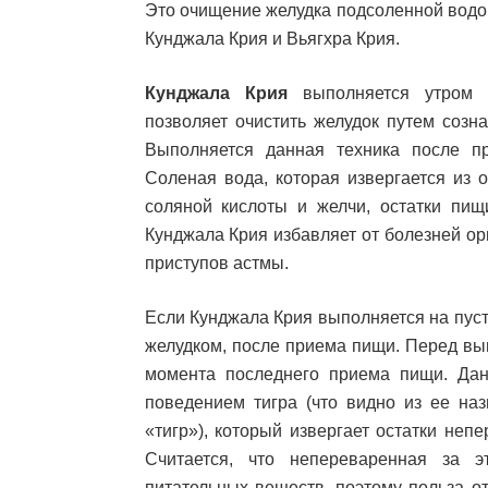
Это очищение желудка подсоленной вод
Кунджала Крия и Вьягхра Крия.
Кунджала Крия
выполняется утром 
позволяет очистить желудок путем созн
Выполняется данная техника после пр
Соленая вода, которая извергается из 
соляной кислоты и желчи, остатки пищ
Кунджала Крия избавляет от болезней о
приступов астмы.
Если Кунджала Крия выполняется на пуст
желудком, после приема пищи. Перед вы
момента последнего приема пищи. Да
поведением тигра (что видно из ее наз
«тигр»), который извергает остатки неп
Считается, что непереваренная за 
питательных веществ, поэтому польза о