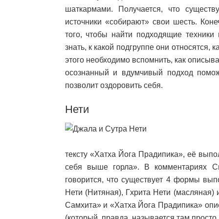
шаткармами. Получается, что существ
источники «собирают» свои шесть. Коне
того, чтобы найти подходящие техники 
знать, к какой подгруппе они относятся,
этого необходимо вспомнить, как описыва
осознанный и вдумчивый подход помож
позволит оздоровить себя.
Нети
тексту «Хатха Йога Прадипика», её вып
себя выше горла». В комментариях С
говорится, что существует 4 формы вып
Нети (Нитяная), Гхрита Нети (масляная) 
Самхита» и «Хатха Йога Прадипика» опи
(который, правда, называется там просто 