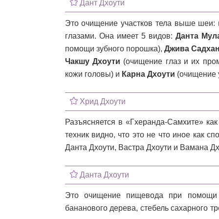
Дант Дхоути
Это очищение участков тела выше шеи: 
глазами. Она имеет 5 видов:
Данта Мул
помощи зубного порошка),
Джива Садха
Чакшу Дхоути
(очищение глаз и их про
кожи головы) и
Карна Дхоути
(очищение 
Хрид Дхоути
Разъясняется в «Гхеранда-Самхите» как
техник видно, что это не что иное как с
Данта Дхоути, Вастра Дхоути и Вамана Дх
Данта Дхоути
Это очищение пищевода при помощи 
бананового дерева, стебель сахарного тр