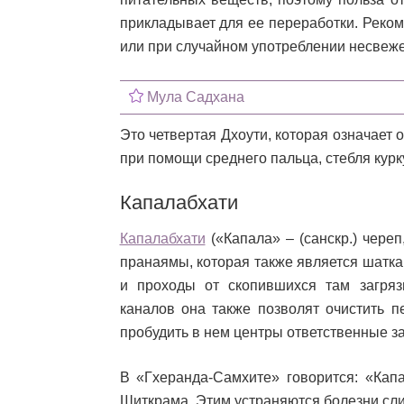
прикладывает для ее переработки. Реко
или при случайном употреблении несвеж
Мула Садхана
Это четвертая Дхоути, которая означает
при помощи среднего пальца, стебля курк
Капалабхати
Капалабхати
(«Капала» – (санскр.) череп
пранаямы, которая также является шатка
и проходы от скопившихся там загряз
каналов она также позволят очистить п
пробудить в нем центры ответственные за
В «Гхеранда-Самхите» говорится: «Капа
Шиткрама. Этим устраняются болезни сли