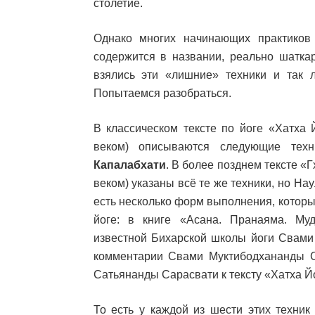
столетие.
Однако многих начинающих практиков 
содержится в названии, реально шаткар
взялись эти «лишние» техники и так л
Попытаемся разобраться.
В классическом тексте по йоге «Хатха 
веком) описываются следующие тех
Капалабхати
. В более позднем тексте «
веком) указаны всё те же техники, но На
есть несколько форм выполнения, которы
йоге: в книге «Асана. Пранаяма. Му
известной Бихарской школы йоги Свами 
комментарии Свами Муктибодхананды С
Сатьянанды Сарасвати к тексту «Хатха Й
То есть у каждой из шести этих техник