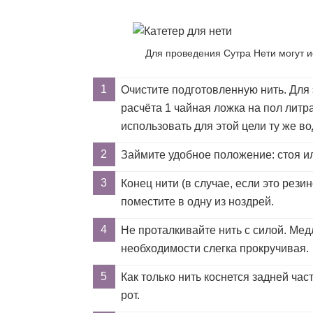
Для проведения Сутра Нети могут 
Очистите подготовленную нить. Для 
расчёта 1 чайная ложка на пол лит
использовать для этой цели ту же во
Займите удобное положение: стоя ил
Конец нити (в случае, если это рези
поместите в одну из ноздрей.
Не проталкивайте нить с силой. Мед
необходимости слегка прокручивая.
Как только нить коснется задней час
рот.