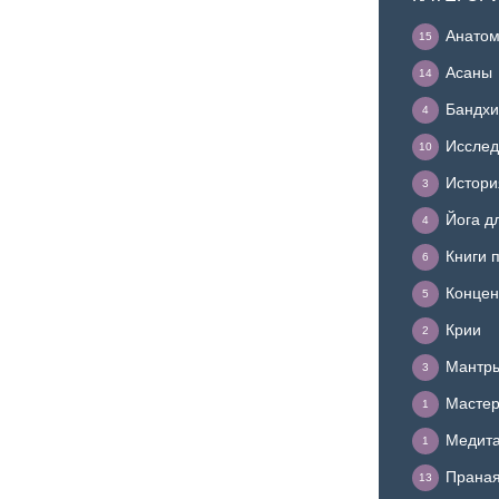
Анатом
15
Асаны
14
Бандхи
4
Исслед
10
Истори
3
Йога д
4
Книги 
6
Концен
5
Крии
2
Мантр
3
Мастер
1
Медит
1
Прана
13