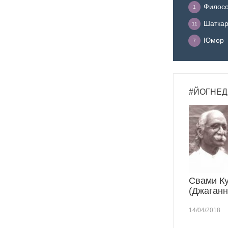
Филосо
1
Шатка
11
Юмор
7
#ЙОГНЕД
Свами К
(Джаганн
14/04/2018