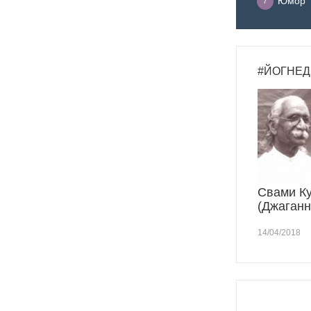
Юмор
7
#ЙОГНЕД
Свами К
(Джаганн
14/04/2018