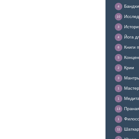
Бандхи
4
Исслед
10
Истори
3
Йога д
4
Книги 
6
Концен
5
Крии
2
Мантр
3
Мастер
1
Медит
1
Прана
13
Филосо
1
Шатка
11