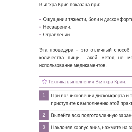
Вьягхра Крия показана при:
Ощущении тяжести, боли и дискомфорте
Несварении.
Отравлении.
Эта процедура – это отличный способ 
количества пищи. Такой метод не м
использование медикаментов.
Техника выполнения Вьягхра Крии:
При возникновении дискомфорта и тя
приступите к выполнению этой практ
Выпейте всю подготовленную заран
Наклоняя корпус вниз, нажмите на 