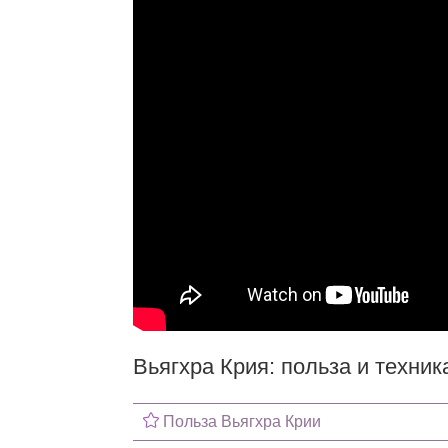
Вьягхра Крия: польза и техни
Польза Вьягхра Крии