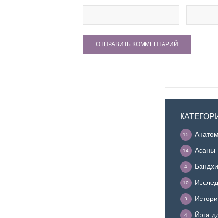
КАТЕГОР
Анатом
15
Асаны
14
Бандхи
4
Исслед
10
Истори
3
Йога д
4