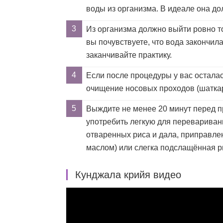
воды из организма. В идеале она д
Из организма должно выйти ровно то
вы почувствуете, что вода закончил
заканчивайте практику.
Если после процедуры у вас остала
очищение носовых проходов (шатка
Выждите не менее 20 минут перед 
употребить легкую для перевариван
отваренных риса и дала, приправл
маслом) или слегка подслащённая р
Кунджала крийя видео