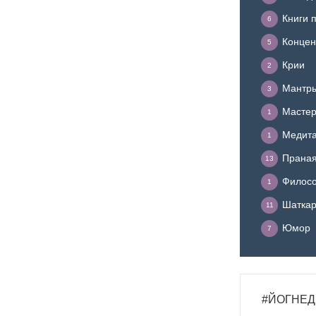
Книги 
6
Концен
5
Крии
2
Мантр
3
Мастер
1
Медит
1
Прана
13
Филосо
1
Шатка
11
Юмор
7
#ЙОГНЕД