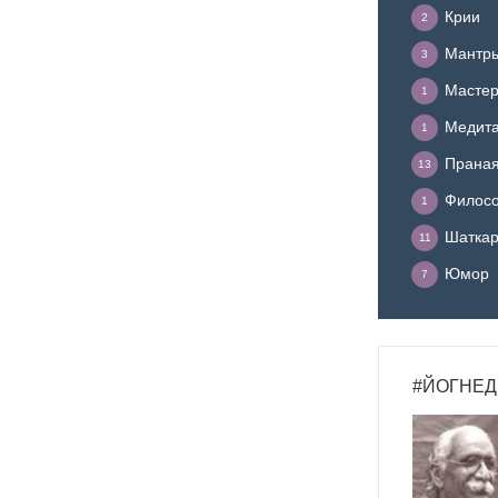
Крии
2
Мантр
3
Мастер
1
Медит
1
Прана
13
Филосо
1
Шатка
11
Юмор
7
#ЙОГНЕД