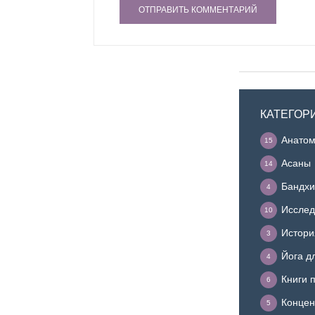
КАТЕГОР
Анатом
15
Асаны
14
Бандхи
4
Исслед
10
Истори
3
Йога д
4
Книги 
6
Концен
5