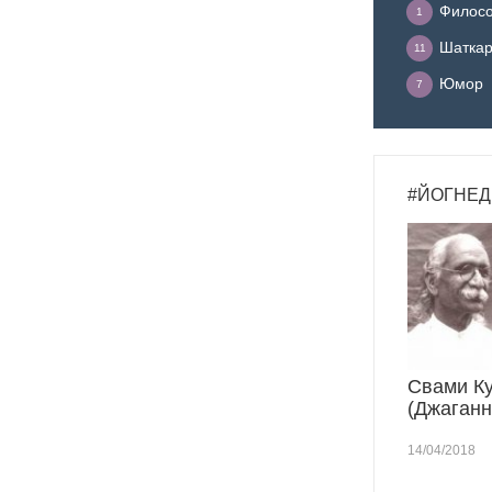
Филосо
1
Шатка
11
Юмор
7
#ЙОГНЕД
Свами К
(Джаганн
14/04/2018