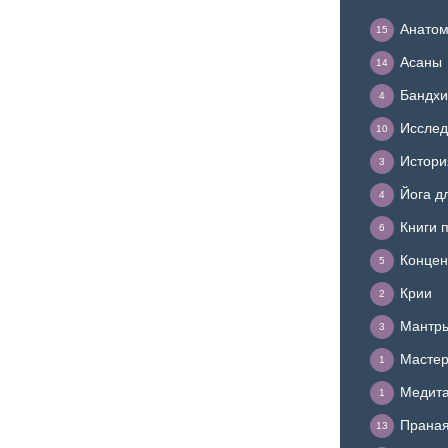
Анатом
15
Асаны
14
Бандхи
4
Исслед
10
Истори
3
Йога д
4
Книги 
6
Концен
5
Крии
2
Мантр
3
Мастер
1
Медит
1
Прана
13