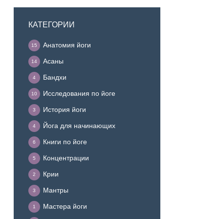
КАТЕГОРИИ
Анатомия йоги
15
Асаны
14
Бандхи
4
Исследования по йоге
10
История йоги
3
Йога для начинающих
4
Книги по йоге
6
Концентрации
5
Крии
2
Мантры
3
Мастера йоги
1