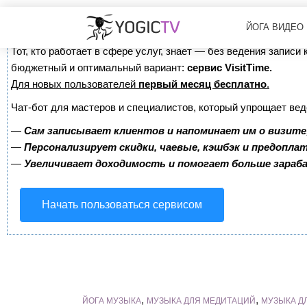
Сервис онлайн-записи на собственном Telegram-б
ЙОГА ВИДЕО
Тот, кто работает в сфере услуг, знает — без ведения записи
бюджетный и оптимальный вариант:
сервис VisitTime.
Для новых пользователей
первый месяц бесплатно
.
Чат-бот для мастеров и специалистов, который упрощает вед
—
Сам записывает клиентов и напоминает им о визите
—
Персонализирует скидки, чаевые, кэшбэк и предопла
—
Увеличивает доходимость и помогает больше зара
Начать пользоваться сервисом
,
,
ЙОГА МУЗЫКА
МУЗЫКА ДЛЯ МЕДИТАЦИЙ
МУЗЫКА Д