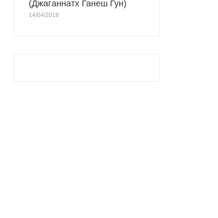
(Джаганнатх Ганеш Гун)
14/04/2018