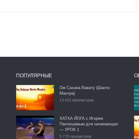
ПОПУЛЯРНЫЕ
О
Ом Сахана Вавату (Шанти
Мантра)
13 421 просмотров
ХАТХА ЙОГА с Игорем
Пантюшевым для начинающих
— УРОК 1
5 775 просмотров