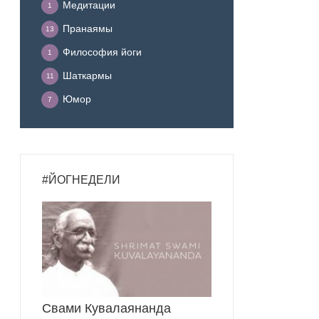
Медитации
1
Пранаямы
13
Философия йоги
1
Шаткармы
11
Юмор
7
#ЙОГНЕДЕЛИ
Свами Кувалаянанда