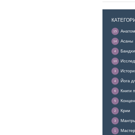
КАТЕГОР
Анатом
15
Асаны
14
Бандхи
4
Исслед
10
Истори
3
Йога д
4
Книги 
6
Концен
5
Крии
2
Мантр
3
Мастер
1