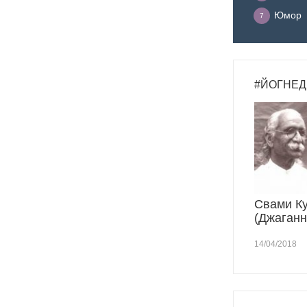
Юмор
7
#ЙОГНЕД
Свами К
(Джаганн
14/04/2018