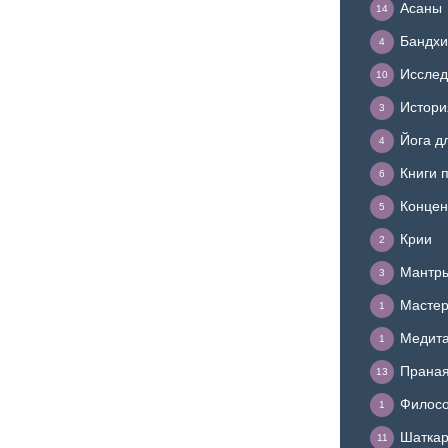
Асаны
14
Бандхи
4
Исслед
10
Истори
3
Йога д
4
Книги 
6
Концен
5
Крии
2
Мантр
3
Мастер
1
Медит
1
Прана
13
Филосо
1
Шатка
11