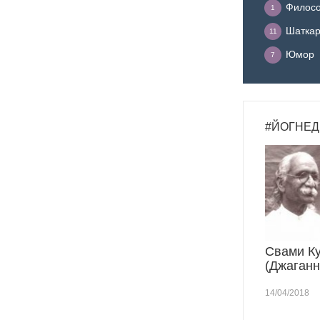
Филосо
1
Шатка
11
Юмор
7
#ЙОГНЕД
Свами К
(Джаганн
14/04/2018