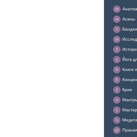
Анатом
15
Асаны
14
Бандхи
4
Исслед
10
Истори
3
Йога д
4
Книги 
6
Концен
5
Крии
2
Мантр
3
Мастер
1
Медит
1
Прана
13