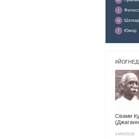
Филосо
1
Шатка
11
Юмор
7
#ЙОГНЕД
Свами К
(Джаганн
14/04/2018