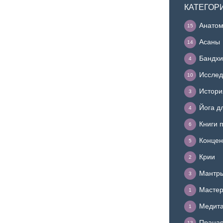
КАТЕГОР
Анатом
15
Асаны
14
Бандхи
4
Исслед
10
Истори
3
Йога д
4
Книги 
6
Концен
5
Крии
2
Мантр
3
Мастер
1
Медит
1
Прана
13