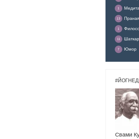
Медит
1
Прана
13
Филосо
1
Шатка
11
Юмор
7
#ЙОГНЕД
Свами К