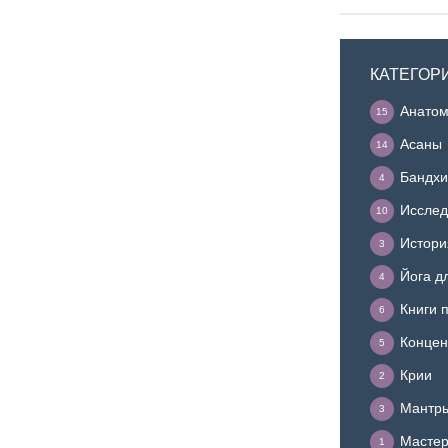
КАТЕГОР
Анатом
15
Асаны
14
Бандхи
4
Исслед
10
Истори
3
Йога д
4
Книги 
6
Концен
5
Крии
2
Мантр
3
Мастер
1