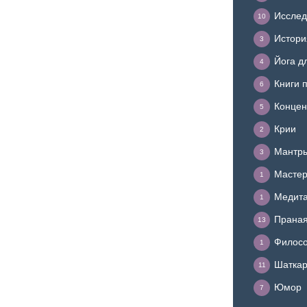
Исслед
10
Истори
3
Йога д
4
Книги 
6
Концен
5
Крии
2
Мантр
3
Мастер
1
Медит
1
Прана
13
Филосо
1
Шатка
11
Юмор
7