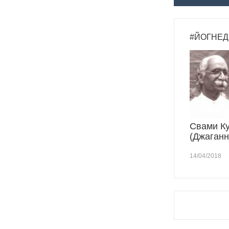
#ЙОГНЕД
Свами К
(Джаганн
14/04/2018