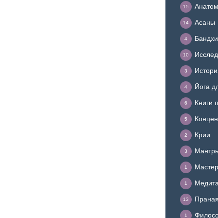
Анатом
15
Асаны
14
Бандхи
4
Исслед
10
Истори
3
Йога д
4
Книги 
6
Концен
5
Крии
2
Мантр
3
Мастер
1
Медит
1
Прана
13
Филосо
1