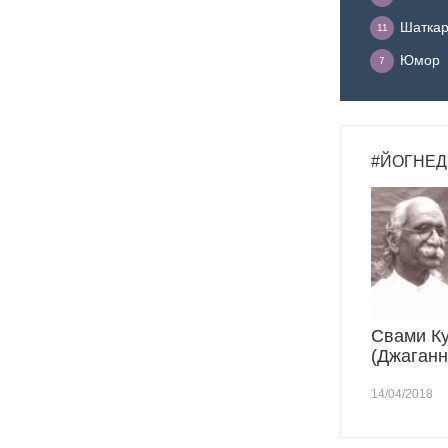
Шатка
11
Юмор
7
#ЙОГНЕД
Свами К
(Джаганн
14/04/2018