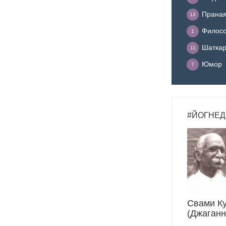
Прана
13
Филосо
1
Шатка
11
Юмор
7
#ЙОГНЕД
Свами К
(Джаганн