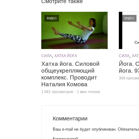
Смотрите также
ВИДЕО
ВИДЕО
,
,
СИЛА
ХАТХА ЙОГА
СИЛА
ХАТ
Хатха йога. Силовой
Йога. 
общеукрепляющий
йога. 
комплекс. Проводит
369 просм
Наталия Комова
1 081 просмотров
1 мин чтения
Комментарии
Ваш e-mail не будет опубликован.
Обязатель
Комментарий