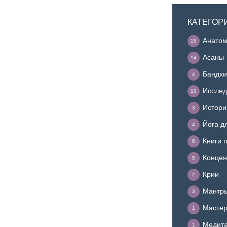
КАТЕГОР
Анатом
15
Асаны
14
Бандхи
4
Исслед
10
Истори
3
Йога д
4
Книги 
6
Концен
5
Крии
2
Мантр
3
Мастер
1
Медит
1