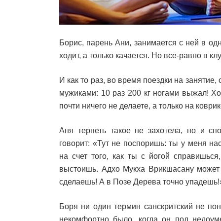
Борис, парень Ани, занимается с ней в о
ходит, а только качается. Но все-равно в кл
И как то раз, во время поездки на занятие,
мужиками: 10 раз 200 кг ногами выжал! Хо
почти ничего не делаете, а только на коври
Аня терпеть такое не захотела, но и сп
говорит: «Тут не поспоришь: ты у меня н
на счет того, как ты с йогой справишьс
выстоишь. Адхо Мукха Врикшасану может
сделаешь! А в Позе Дерева точно упадешь!
Боря ни один термин санскритский не пон
некомфортно было, когда он под недоум