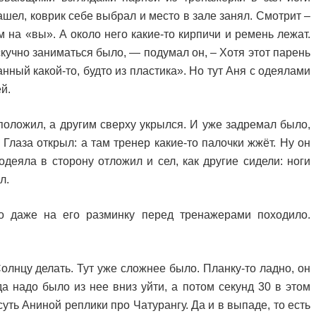
ашел, коврик себе выбрал и место в зале занял. Смотрит –
 на «вы». А около него какие-то кирпичи и ремень лежат.
кучно заниматься было, — подумал он, – Хотя этот парень
нный какой-то, будто из пластика». Но тут Аня с одеялами
й.
 положил, а другим сверху укрылся. И уже задремал было,
 Глаза открыл: а там тренер какие-то палочки жжёт. Ну он
одеяла в сторону отложил и сел, как другие сидели: ноги
л.
о даже на его разминку перед тренажерами походило.
олнцу делать. Тут уже сложнее было. Планку-то ладно, он
а надо было из нее вниз уйти, а потом секунд 30 в этом
суть Аниной реплики про Чатурангу. Да и в выпаде, то есть