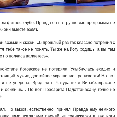
дном фитнес-клубе. Правда он на групповые программы не
уб они вместе ездят.
 он возьми и скажи: «В прошлый раз так классно потренил с
тя тебе такое не понять. Ты же на йогу ходишь, а вы там
ке по полчаса валяетесь».
окойствие йоговское не потеряла. Улыбнулась ехидно и
астоящий мужик, достойное украшение тренажерки! Но вот
я, я не уверена. Вряд ли в Чатуранге и Вирабхадрасане
 и осилишь… Но вот Прасарита Падоттанасану точно не
».
ял. Но вызов, естественно, принял. Правда ему немного
евающими взглядами парней из тренажерки в зал йоги