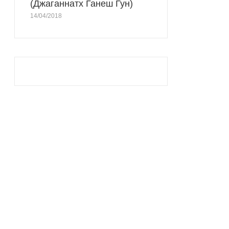
(Джаганнатх Ганеш Гун)
14/04/2018