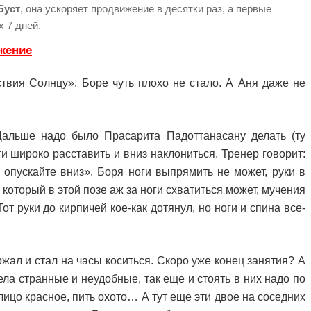
Буст
, она ускоряет продвижение в десятки раз, а первые
 7 дней.
жение
ствия Солнцу». Боре чуть плохо не стало. А Аня даже не
альше надо было Прасарита Падоттанасану делать (ту
оги широко расставить и вниз наклониться. Тренер говорит:
 опускайте вниз». Боря ноги выпрямить не может, руки в
 который в этой позе аж за ноги схватиться может, мучения
от руки до кирпичей кое-как дотянул, но ноги и спина все-
жал и стал на часы коситься. Скоро уже конец занятия? А
тела странные и неудобные, так еще и стоять в них надо по
лицо красное, пить охото… А тут еще эти двое на соседних