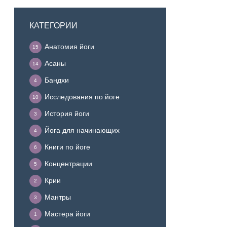
КАТЕГОРИИ
Анатомия йоги
15
Асаны
14
Бандхи
4
Исследования по йоге
10
История йоги
3
Йога для начинающих
4
Книги по йоге
6
Концентрации
5
Крии
2
Мантры
3
Мастера йоги
1