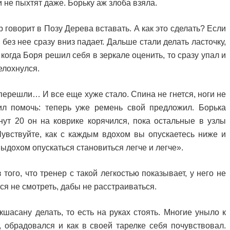
и не пыхтят даже. Борьку аж злоба взяла.
говорит в Позу Дерева вставать. А как это сделать? Если
 без нее сразу вниз падает. Дальше стали делать ласточку,
 когда Боря решил себя в зеркале оценить, то сразу упал и
елохнулся.
 перешли… И все еще хуже стало. Спина не гнется, ноги не
ил помочь: теперь уже ремень свой предложил. Борька
нут 20 он на коврике корячился, пока остальные в узлы
Чувствуйте, как с каждым вдохом вы опускаетесь ниже и
дохом опускаться становиться легче и легче».
 того, что тренер с такой легкостью показывает, у него не
лся не смотреть, дабы не расстраиваться.
шасану делать, то есть на руках стоять. Многие уныло к
, обрадовался и как в своей тарелке себя почувствовал.