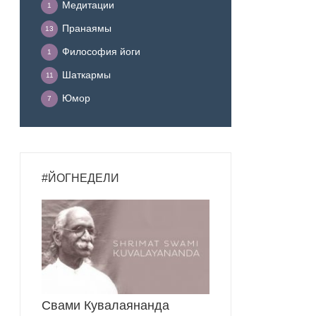
Медитации
1
Пранаямы
13
Философия йоги
1
Шаткармы
11
Юмор
7
#ЙОГНЕДЕЛИ
Свами Кувалаянанда