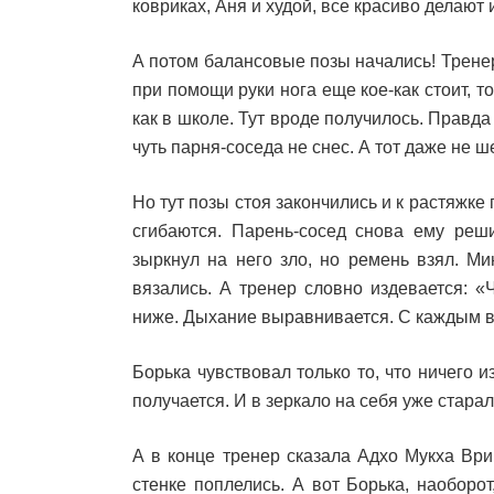
ковриках, Аня и худой, все красиво делают 
А потом балансовые позы начались! Тренер 
при помощи руки нога еще кое-как стоит, то
как в школе. Тут вроде получилось. Правда
чуть парня-соседа не снес. А тот даже не ш
Но тут позы стоя закончились и к растяжке
сгибаются. Парень-сосед снова ему реш
зыркнул на него зло, но ремень взял. Ми
вязались. А тренер словно издевается: «
ниже. Дыхание выравнивается. С каждым вы
Борька чувствовал только то, что ничего из
получается. И в зеркало на себя уже стара
А в конце тренер сказала Адхо Мукха Врик
стенке поплелись. А вот Борька, наоборот