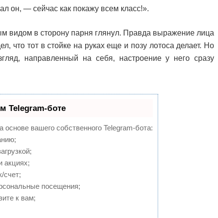
л он, — сейчас как покажу всем класс!».
рдым видом в сторону парня глянул. Правда выражение лица
л, что тот в стойке на руках еще и позу лотоса делает. Но
гляд, направленный на себя, настроение у него сразу
м Telegram-боте
а основе вашего собственного Telegram-бота:
анию;
агрузкой;
 акциях;
/счет;
ерсональные посещения;
ите к вам;