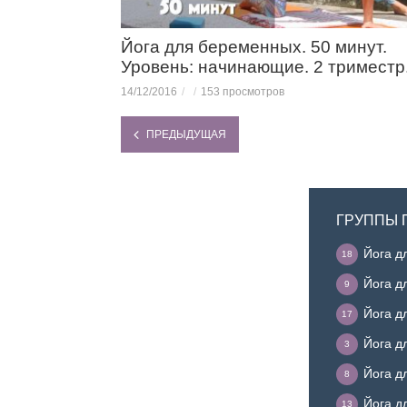
Йога для беременных. 50 минут.
Уровень: начинающие. 2 триместр
14/12/2016
153 просмотров
ПРЕДЫДУЩАЯ
ГРУППЫ 
Йога д
18
Йога д
9
Йога д
17
Йога д
3
Йога д
8
Йога д
13