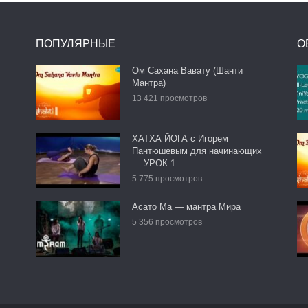
ПОПУЛЯРНЫЕ
О
Ом Сахана Вавату (Шанти
Мантра)
13 421 просмотров
ХАТХА ЙОГА с Игорем
Пантюшевым для начинающих
— УРОК 1
5 775 просмотров
Асато Ма — мантра Мира
5 356 просмотров