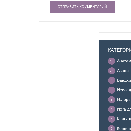
КАТЕГОР
Анатом
15
Асаны
14
Бандхи
4
Исслед
10
Истори
3
Йога д
4
Книги 
6
Концен
5