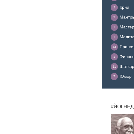
Крии
2
Мантр
3
Мастер
1
Медит
1
Прана
13
Филосо
1
Шатка
11
Юмор
7
#ЙОГНЕД