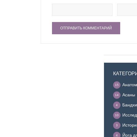
КАТЕГОР
Анатом
15
Асаны
14
Бандхи
4
Исслед
10
Истори
3
Йога д
4