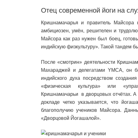
Отец современной йоги на сл
Кришнамачарья и правитель Майсора 
амбициозен, умён, решителен и трудолю
Майсора как раз нужен был боец, готов
индийскую физкультуру». Такой тандем бы
После «смотрин» деятельности Кришнама
Махараджей и делегатами YMCA, он бы
индийского духа посредством создания 
«физическая культура» или «упра
Кришнамачарьи в дворцовых отчётах. А в
докладе четко указывается, что йога
благополучию учеников Майсора. Данн
«Дворцовой Йогашалой».