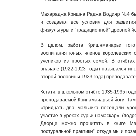
Махараджа Кришна Раджа Водияр №4 был 
и создавал все условия для развити
физкультуры и “традиционной” древней й
В целом, работа Кришнмачарьи того
воспитания юных членов королевских с
учеников из простых семей. В отчёта
вначале (1922-1923 годы) назывался ин
второй половины 1923 года) преподават
Кстати, в школьном отчёте 1935-1935 год
преподаваемой Кринамачарьей йоги. Там, 
«тридцать два мальчика посещали уро
участие в уроках сурьи намаскар». (по
Дворце можно прочитать в книге Ма
постуральной практики”, откуда мы и поз