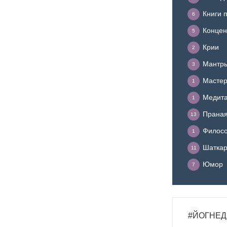
Книги 
6
Концен
5
Крии
2
Мантр
3
Мастер
1
Медит
1
Прана
13
Филосо
1
Шатка
11
Юмор
7
#ЙОГНЕД