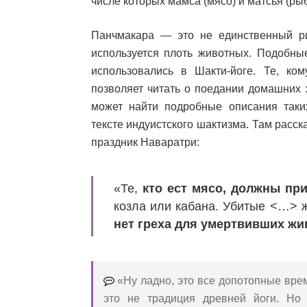
числе которых мамса (мясо) и матсья (рыб
Панчмакара — это не единственный ри
используется плоть животных. Подобны
использовались в Шакти-йоге. Те, ком
позволяет читать о поедании домашних 
может найти подробные описания так
тексте индуистского шактизма. Там расск
праздник Наваратри:
«Те,
кто ест мясо, должны пр
козла или кабана. Убитые <…> 
нет греха для умертвивших жи
«Ну ладно, это все допотопные вре
это не традиция древней йоги. Но 