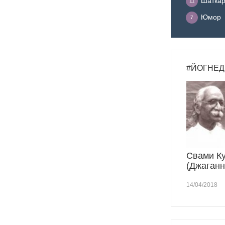
Шатка
11
Юмор
7
#ЙОГНЕД
Свами К
(Джаганн
14/04/2018