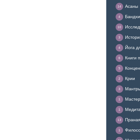
Асаны
14
Бандхи
4
Исслед
10
Истори
3
Йога д
4
Книги 
6
Концен
5
Крии
2
Мантр
3
Мастер
1
Медит
1
Прана
13
Филосо
1