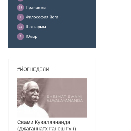
Пранаямы
13
Философия йоги
1
Шаткармы
11
Юмор
7
#ЙОГНЕДЕЛИ
Свами Кувалаянанда
(Джаганнатх Ганеш Гун)