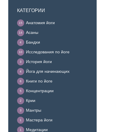
КАТЕГОРИИ
Анатомия йоги
15
Асаны
14
Бандхи
4
Исследования по йоге
10
История йоги
3
Йога для начинающих
4
Книги по йоге
6
Концентрации
5
Крии
2
Мантры
3
Мастера йоги
1
Медитации
1