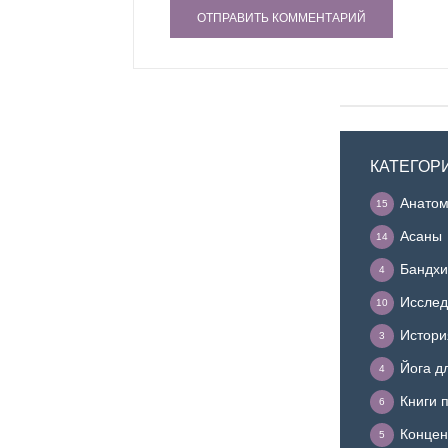
КАТЕГОР
Анатом
15
Асаны
14
Бандхи
4
Исслед
10
Истори
3
Йога д
4
Книги 
6
Концен
5