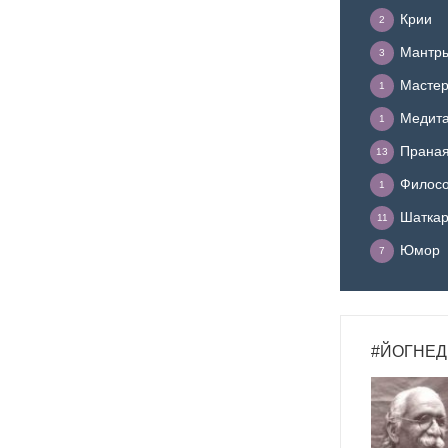
Крии
2
Мантр
3
Мастер
1
Медит
1
Прана
13
Филосо
1
Шатка
11
Юмор
7
#ЙОГНЕД