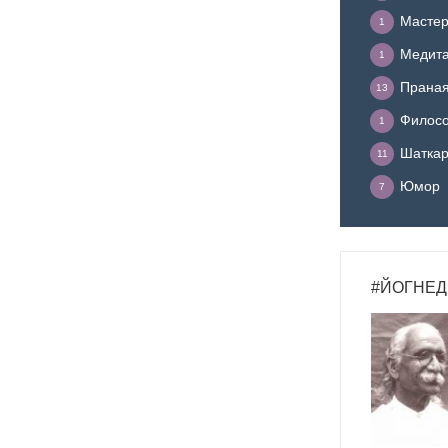
Мастер
1
Медит
1
Прана
13
Филосо
1
Шатка
11
Юмор
7
#ЙОГНЕД