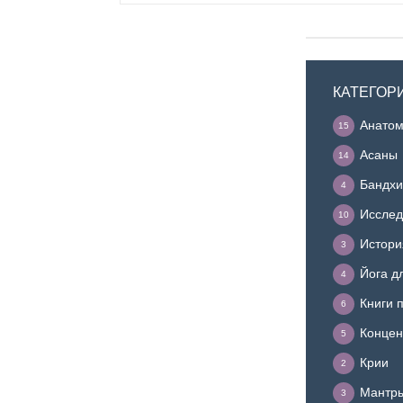
КАТЕГОР
Анатом
15
Асаны
14
Бандхи
4
Исслед
10
Истори
3
Йога д
4
Книги 
6
Концен
5
Крии
2
Мантр
3