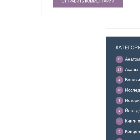
КАТЕГОР
Анатом
15
Асаны
14
Бандхи
4
Исслед
10
Истори
3
Йога д
4
Книги 
6
Концен
5