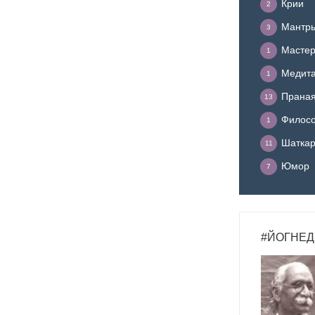
Крии
2
Мантр
3
Мастер
1
Медит
1
Прана
13
Филосо
1
Шатка
11
Юмор
7
#ЙОГНЕД