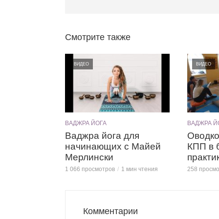
Смотрите также
ВИДЕО
ВИДЕО
ВАДЖРА ЙОГА
ВАДЖРА Й
Ваджра йога для
Оводко
начинающих с Майей
КПП в 
Мерлински
практи
1 066 просмотров
1 мин чтения
258 просм
Комментарии