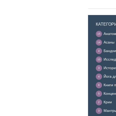
КАТЕГОР
Анатом
15
Асаны
14
Бандхи
4
Исслед
10
Истори
3
Йога д
4
Книги 
6
Концен
5
Крии
2
Мантр
3