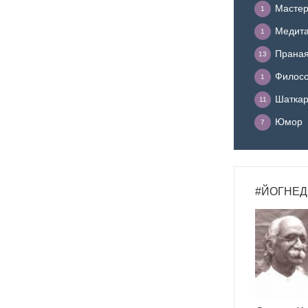
Мастер
1
Медит
1
Прана
13
Филосо
1
Шатка
11
Юмор
7
#ЙОГНЕД