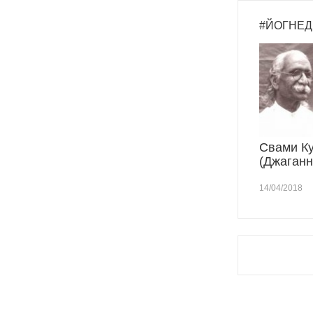
#ЙОГНЕД
Свами К
(Джаганн
14/04/2018