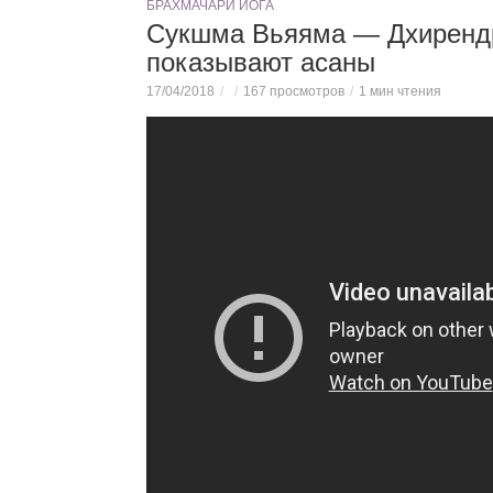
БРАХМАЧАРИ ЙОГА
Сукшма Вьяяма — Дхирендр
показывают асаны
17/04/2018
167 просмотров
1 мин чтения