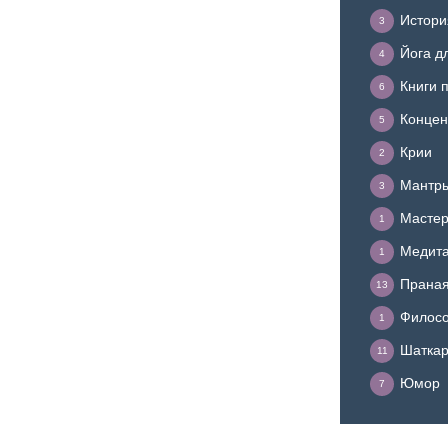
Истори
3
Йога д
4
Книги 
6
Концен
5
Крии
2
Мантр
3
Мастер
1
Медит
1
Прана
13
Филосо
1
Шатка
11
Юмор
7