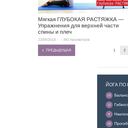
Мягкая ГЛУБОКАЯ РАСТЯЖКА —
Упражнения для верхней части
спины и плеч
22/04/2018
391 просмотров
ПРЕДЫДУЩАЯ
1
2
ЙОГА ПО
Балан
15
Гибкос
11
Накло
8
Проги
16