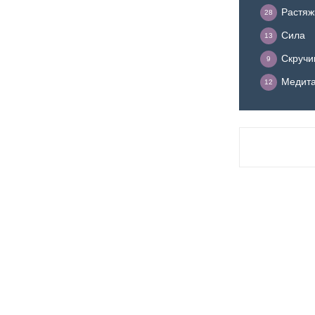
Растяж
28
Сила
13
Скручи
9
Медит
12