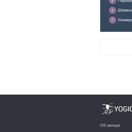
Парная
8
Шивана
3
Универ
7
Об авторе