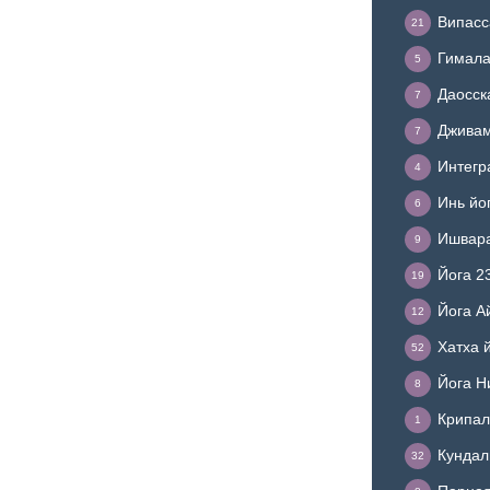
Випасс
21
Гимала
5
Даосск
7
Дживам
7
Интегр
4
Инь йо
6
Ишвара
9
Йога 2
19
Йога А
12
Хатха 
52
Йога Н
8
Крипал
1
Кундал
32