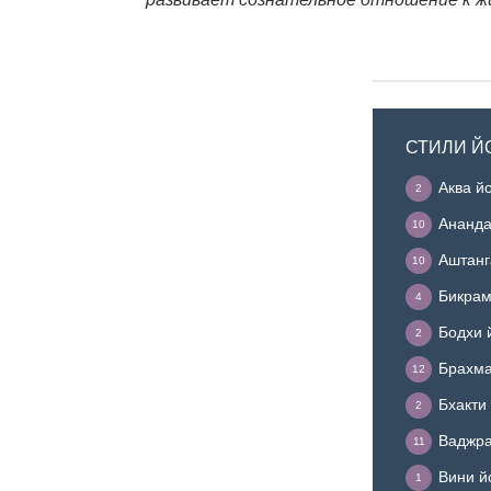
СТИЛИ Й
Аква й
2
Ананда
10
Аштанг
10
Бикрам
4
Бодхи 
2
Брахма
12
Бхакти
2
Ваджра
11
Вини й
1